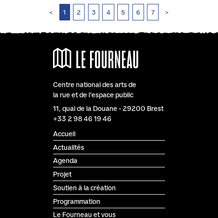
<
1
2
3
4
5
6
7
>
Centre national des arts de
la rue et de l’espace public
Le Fourneau
11, quai de la Douane
-
29200
Brest
+33 2 98 46 19 46
Accueil
Actualités
Agenda
Projet
Soutien à la création
Programmation
Le Fourneau et vous