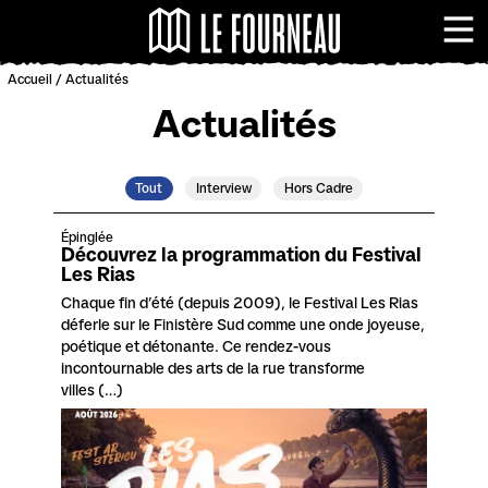
Panneau de gestion des cookies
Le Fourneau - Centr
Me
Accueil
/
Actualités
Actualités
Tout
Interview
Hors Cadre
Épinglée
Découvrez la programmation du Festival
Les Rias
Chaque fin d’été (depuis 2009), le Festival Les Rias
déferle sur le Finistère Sud comme une onde joyeuse,
poétique et détonante. Ce rendez-vous
incontournable des arts de la rue transforme
villes (…)