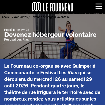
Panneau de gestion des cookies
Le Fourneau - Centr
Me
Accueil
/
Actualités
/
Devenez hébergeur volontaire
Publié le 1er avr. 26
Devenez hébergeur volontaire
Festival Les Rias
Le Fourneau co-organise avec Quimperlé
Communauté le Festival Les Rias qui se
déroulera du mercredi 26 au samedi 29
août 2026. Pendant quatre jours, le
théâtre de rue irriguera le territoire avec de
nombreux rendez-vous artistiques sur les