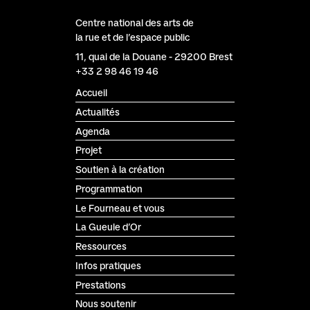
Centre national des arts de
la rue et de l’espace public
Le Fourneau
11, quai de la Douane
-
29200
Brest
+33 2 98 46 19 46
Accueil
Actualités
Agenda
Projet
Soutien à la création
Programmation
Le Fourneau et vous
La Gueule d’Or
Ressources
Infos pratiques
Prestations
Nous soutenir