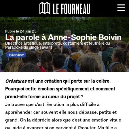
Panneau de gestion des cookies
Le Fourneau - Centr
Me
Accueil
/
Actualités
/
La parole à Anne-Sophie Boivin
Publié le 24 juin 25
La parole à Anne-Sophie Boivin
Directrice artistique, interprète, costumière et feutrière du
Paradoxe du singe savant
Interview
Créatures
est une création qui porte sur la colère.
Pourquoi cette émotion spécifiquement et comment
prend-elle forme au cœur du projet ?
Je trouve que c’est l’émotion la plus difficile à
appréhender car souvent elle nous dépasse, petits et
grand. On la déprécie alors que c’est une émotion vitale
qui aide à avancer si on parvient à l’écouter. Ma fille a