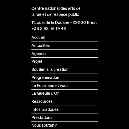
Centre national des arts de
la rue et de l’espace public
Le Fourneau
11, quai de la Douane
-
29200
Brest
+33 2 98 46 19 46
Accueil
Actualités
Agenda
Projet
Soutien à la création
Programmation
Le Fourneau et vous
La Gueule d’Or
Ressources
Infos pratiques
Prestations
Nous soutenir