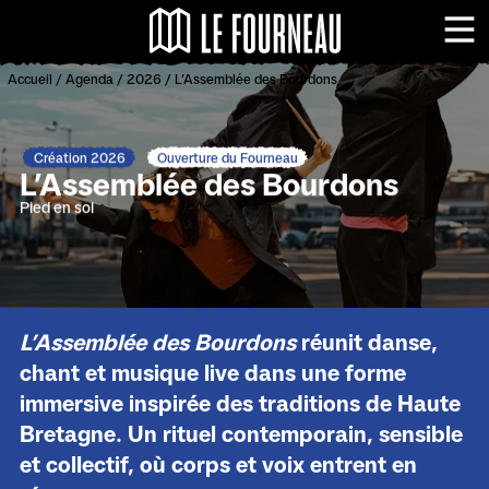
Panneau de gestion des cookies
Le Fourneau - Centr
Me
Accueil
/
Agenda
/
2026
/
L’Assemblée des Bourdons
Création 2026
Ouverture du Fourneau
L’Assemblée des Bourdons
Pied en sol
L’Assemblée des Bourdons
réunit danse,
chant et musique live dans une forme
immersive inspirée des traditions de Haute
Bretagne. Un rituel contemporain, sensible
et collectif, où corps et voix entrent en