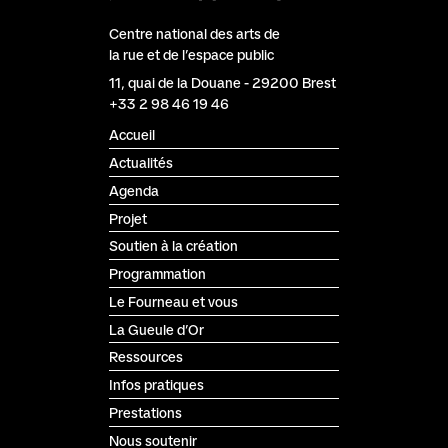
Centre national des arts de
la rue et de l’espace public
Le Fourneau
11, quai de la Douane
-
29200
Brest
+33 2 98 46 19 46
Accueil
Actualités
Agenda
Projet
Soutien à la création
Programmation
Le Fourneau et vous
La Gueule d’Or
Ressources
Infos pratiques
Prestations
Nous soutenir