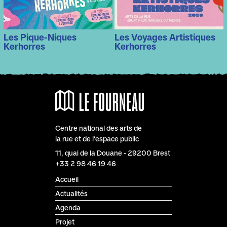
Les Pique-Niques
Les Voyages Artistiques
Kerhorres
Kerhorres
Centre national des arts de
la rue et de l’espace public
Le Fourneau
11, quai de la Douane
-
29200
Brest
+33 2 98 46 19 46
Accueil
Actualités
Agenda
Projet