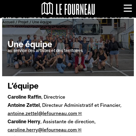
Panneau de gestion des cookies
Le Fourneau - Centr
Me
Accueil
/
Projet
/
Une équipe
Une équipe
au service des artistes et des territoires
L’équipe
Caroline Raffin
, Directrice
Antoine Zettel
, Directeur Administratif et Financier,
antoine.zettel@lefourneau.com
Caroline Herry
, Assistante de direction,
caroline.herry@lefourneau.com