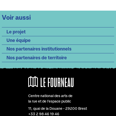
Voir aussi
Le projet
Une équipe
Nos partenaires institutionnels
Nos partenaires de territoire
Centre national des arts de
la rue et de l’espace public
Le Fourneau
11, quai de la Douane
-
29200
Brest
+33 2 98 46 19 46