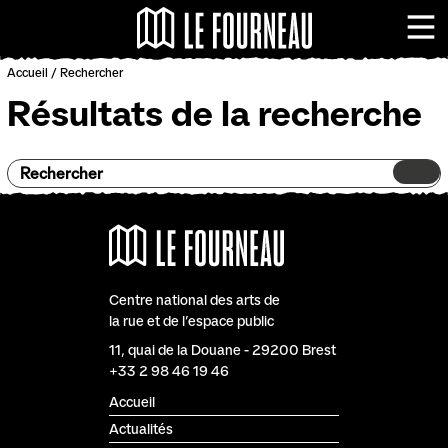
Panneau de gestion des cookies
Le Fourneau - Centr
Me
Accueil
/
Rechercher
Résultats de la recherche
Rechercher
Centre national des arts de
la rue et de l’espace public
Le Fourneau
11, quai de la Douane
-
29200
Brest
+33 2 98 46 19 46
Accueil
Actualités